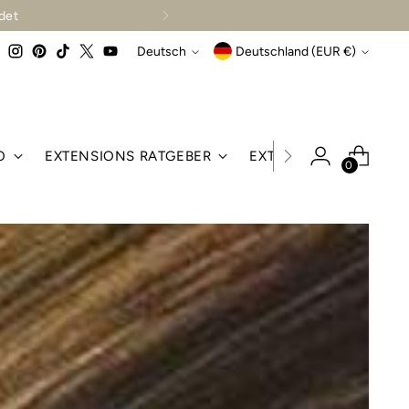
llenz dieses Haares.
Sprache
Währung
Deutsch
Deutschland (EUR €)
O
EXTENSIONS RATGEBER
EXTENSIONS ANWEN
0